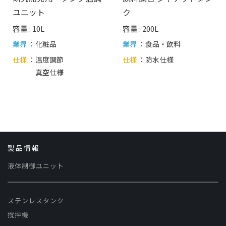
ユニット
ク
容量 : 10L
容量 : 200L
業界
：化粧品
業界
：食品・飲料
仕様
：
温度調節
仕様
：
防水仕様
真空仕様
製品情報
液体制御ユニット
ステンレスタンク
撹拌機