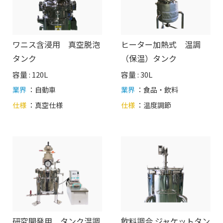
ワニス含浸用 真空脱泡
ヒーター加熱式 温調
タンク
（保温）タンク
容量 : 120L
容量 : 30L
業界
：自動車
業界
：食品・飲料
仕様
：
真空仕様
仕様
：
温度調節
研究開発用 タンク温調
飲料調合 ジャケットタン