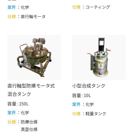
仕様
：
コーティング
業界
：化学
仕様
：
直行軸モータ
直行軸型防爆モータ式
小型合成タンク
混合タンク
容量 : 10L
容量 : 150L
業界
：化学
業界
：化学
仕様
：
軽量タンク
仕様
：
防爆仕様
真空仕様