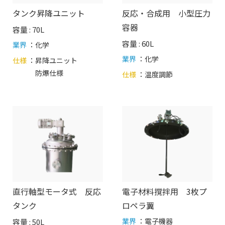
タンク昇降ユニット
反応・合成用 小型圧力
容器
容量 : 70L
容量 : 60L
業界
：化学
業界
：化学
仕様
：
昇降ユニット
防爆仕様
仕様
：
温度調節
直行軸型モータ式 反応
電子材料撹拌用 3枚プ
タンク
ロペラ翼
業界
：電子機器
容量 : 50L